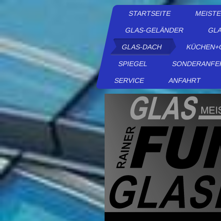
STARTSEITE
MEIST
GLAS-GELÄNDER
GLA
GLAS-DACH
KÜCHEN+
SPIEGEL
SONDERANFE
SERVICE
ANFAHRT