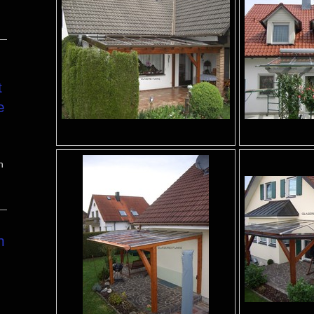
t
e
h
n