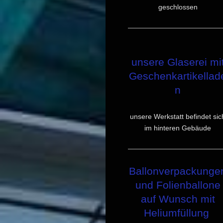
geschlossen
unsere Glaserei mi
Geschenkartikellad
n
unsere Werkstatt befindet sic
im hinteren Gebäude
Ballonverpackunge
und Folienballone
auf Wunsch mit
Heliumfüllung