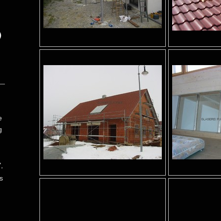
e
g
,
s