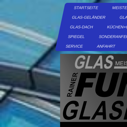
STARTSEITE
MEIST
GLAS-GELÄNDER
GLA
GLAS-DACH
KÜCHEN+
SPIEGEL
SONDERANFE
SERVICE
ANFAHRT