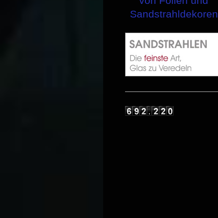
von Folien und
Sandstrahldekoren