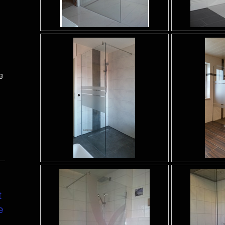
g
t
e