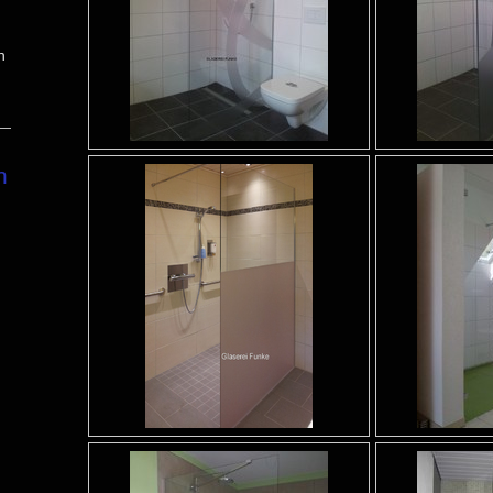
h
n
l