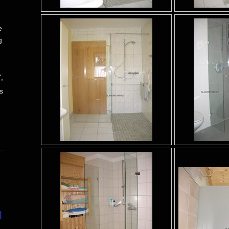
e
g
,
s
l