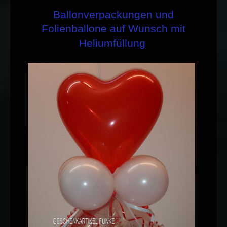
Ballonverpackungen und
Folienballone auf Wunsch mit
Heliumfüllung