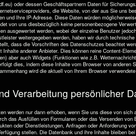
f.eu) oder dessen Geschäftspartnern Daten für Sicherung
ernetserviceproviders, die Website, von der aus Sie uns be
en und Ihre IP-Adresse. Diese Daten würden möglicherweise 
indet von uns diesbezüglich keine personenbezogene Verwert
ken ausgewertet werden, wobei der einzelne Benutzer jedoch
tleister weitergegeben werden, haben wir durch technische
llt, dass die Vorschriften des Datenschutzes beachtet wer
iert Inhalte anderer Anbieter. Dies können reine Content-Elem
en) aber auch Widgets (Funktionen wie z.B. Wetternachricht
rfolgt dies, indem diese Inhalte vom Browser von anderen 
ammenhang wird die aktuell von Ihrem Browser verwendete I
d Verarbeitung persönlicher D
n werden nur dann erhoben, wenn Sie uns diese von sich 
durch das Ausfüllen von Formularen oder das Versenden von
ukten oder Dienstleistungen, Anfragen oder Anforderung von
Verfügung stellen. Die Datenbank und ihre Inhalte bleiben b