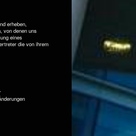
und erheben,
n, von denen uns
mung eines
ertreter die von ihrem
.
r
 Änderungen