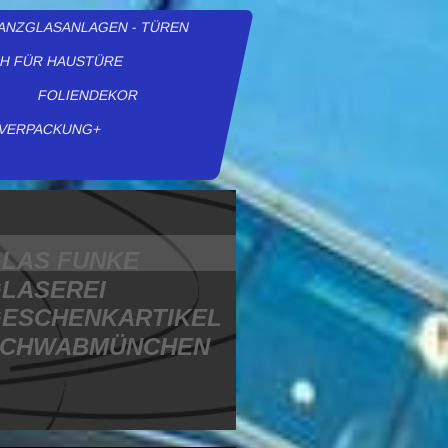
ANZGLASANLAGEN - TÜREN
H FÜR HAUSTÜRE
FOLIENDEKOR
VERPACKUNG+
LAS FUNKE
LASEREI
ESCHENKARTIKEL
SCHWABMÜNCHEN