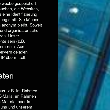
szwecke gespeichert,
suchen, die Websites,
eine Identifizierung
ung statt. Sie können
 anonym bleibt. Soweit
 und organisatorische
den. Unser
ente sein (z.B.
en) sein. Aus
Servern geladen
P übermittelt.
aten
aus, z.B. im Rahmen
 E-Mails, im Rahmen
 Material oder im
ei uns und unserem