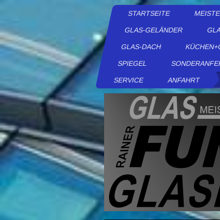
STARTSEITE
MEIST
GLAS-GELÄNDER
GLA
GLAS-DACH
KÜCHEN+
SPIEGEL
SONDERANFE
SERVICE
ANFAHRT